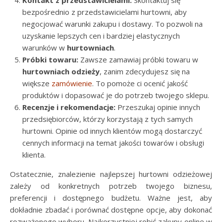
Kontakt z przedstawicielami:
Skontaktuj się
bezpośrednio z przedstawicielami hurtowni, aby
negocjować warunki zakupu i dostawy. To pozwoli na
uzyskanie lepszych cen i bardziej elastycznych
warunków w
hurtowniach
.
Próbki towaru:
Zawsze zamawiaj próbki towaru w
hurtowniach odzieży
, zanim zdecydujesz się na
większe
zamówienie
. To pomoże ci ocenić jakość
produktów i dopasować je do potrzeb twojego sklepu.
Recenzje i rekomendacje:
Przeszukaj opinie innych
przedsiębiorców, którzy korzystają z tych samych
hurtowni. Opinie od innych klientów mogą dostarczyć
cennych informacji na temat jakości towarów i obsługi
klienta.
Ostatecznie, znalezienie najlepszej hurtowni odzieżowej
zależy od konkretnych potrzeb twojego biznesu,
preferencji i dostępnego budżetu. Ważne jest, aby
dokładnie zbadać i porównać dostępne opcje, aby dokonać
rozważonego wyboru. Najkorzystniej robić zakupy online w