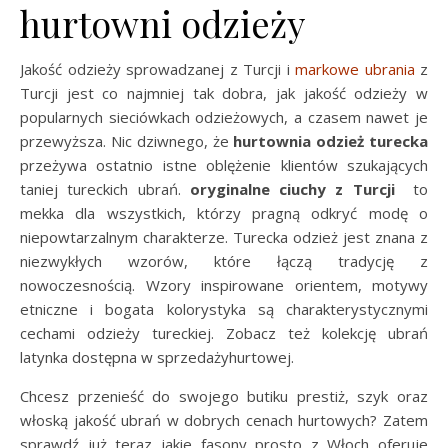
hurtowni odzieży
Jakość odzieży sprowadzanej z Turcji i
markowe ubrania
z
Turcji jest co najmniej tak dobra, jak jakość odzieży w
popularnych sieciówkach odzieżowych, a czasem nawet je
przewyższa. Nic dziwnego, że
hurtownia odzież turecka
przeżywa ostatnio istne oblężenie klientów szukających
taniej tureckich ubrań.
oryginalne ciuchy z Turcji
to
mekka dla wszystkich, którzy pragną odkryć modę o
niepowtarzalnym charakterze. Turecka odzież jest znana z
niezwykłych wzorów, które łączą tradycję z
nowoczesnością. Wzory inspirowane orientem, motywy
etniczne i bogata kolorystyka są charakterystycznymi
cechami odzieży tureckiej. Zobacz też kolekcję ubrań
latynka dostępna w sprzedażyhurtowej.
Chcesz przenieść do swojego butiku prestiż, szyk oraz
włoską jakość ubrań w dobrych cenach hurtowych? Zatem
sprawdź już teraz jakie fasony prosto z Włoch oferuje