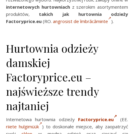
internetowych hurtowniach
z szerokim asortymentem
produktów,
takich jak hurtownia odzieży
Factoryprice.eu
(RO.
angrosist de îmbrăcăminte
)
.
Hurtownia odzieży
damskiej
Factoryprice.eu –
najświeższe trendy
najtaniej
Internetowa hurtownia odzieży
Factoryprice.eu
(EE.
riiete hulgimüük
) to doskonałe miejsce, aby zaopatrzyć
swój
sklep
w modną odzież oraz cieszyć się