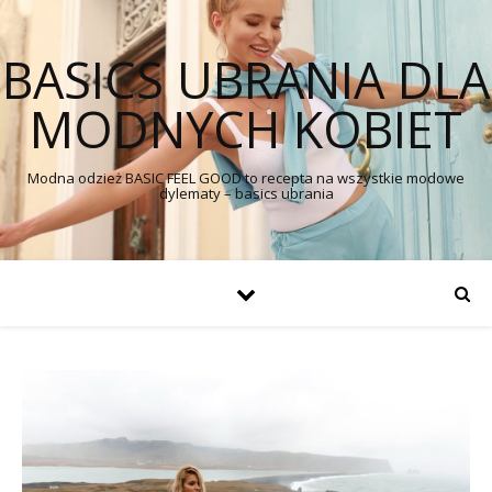
BASICS UBRANIA DLA
MODNYCH KOBIET
Modna odzież BASIC FEEL GOOD to recepta na wszystkie modowe
dylematy – basics ubrania