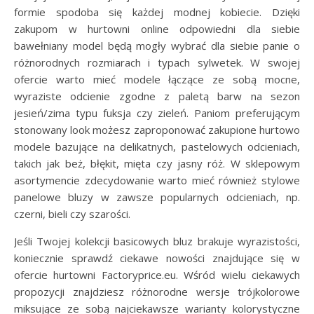
formie spodoba się każdej modnej kobiecie. Dzięki
zakupom w hurtowni online odpowiedni dla siebie
bawełniany model będą mogły wybrać dla siebie panie o
różnorodnych rozmiarach i typach sylwetek. W swojej
ofercie warto mieć modele łączące ze sobą mocne,
wyraziste odcienie zgodne z paletą barw na sezon
jesień/zima typu fuksja czy zieleń. Paniom preferującym
stonowany look możesz zaproponować zakupione hurtowo
modele bazujące na delikatnych, pastelowych odcieniach,
takich jak beż, błękit, mięta czy jasny róż. W sklepowym
asortymencie zdecydowanie warto mieć również stylowe
panelowe bluzy w zawsze popularnych odcieniach, np.
czerni, bieli czy szarości.
Jeśli Twojej kolekcji basicowych bluz brakuje wyrazistości,
koniecznie sprawdź ciekawe nowości znajdujące się w
ofercie hurtowni Factoryprice.eu. Wśród wielu ciekawych
propozycji znajdziesz różnorodne wersje trójkolorowe
miksujące ze sobą najciekawsze warianty kolorystyczne