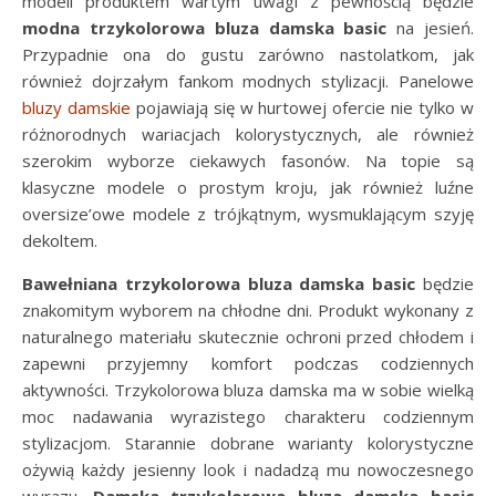
modeli produktem wartym uwagi z pewnością będzie
modna trzykolorowa bluza damska basic
na jesień.
Przypadnie ona do gustu zarówno nastolatkom, jak
również dojrzałym fankom modnych stylizacji. Panelowe
bluzy damskie
pojawiają się w hurtowej ofercie nie tylko w
różnorodnych wariacjach kolorystycznych, ale również
szerokim wyborze ciekawych fasonów. Na topie są
klasyczne modele o prostym kroju, jak również luźne
oversize’owe modele z trójkątnym, wysmuklającym szyję
dekoltem.
Bawełniana trzykolorowa bluza damska basic
będzie
znakomitym wyborem na chłodne dni. Produkt wykonany z
naturalnego materiału skutecznie ochroni przed chłodem i
zapewni przyjemny komfort podczas codziennych
aktywności. Trzykolorowa bluza damska ma w sobie wielką
moc nadawania wyrazistego charakteru codziennym
stylizacjom. Starannie dobrane warianty kolorystyczne
ożywią każdy jesienny look i nadadzą mu nowoczesnego