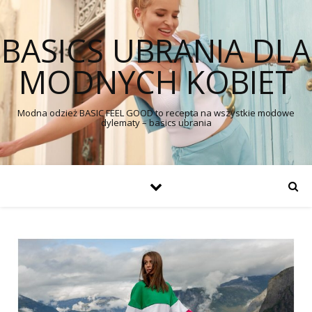
BASICS UBRANIA DLA
MODNYCH KOBIET
Modna odzież BASIC FEEL GOOD to recepta na wszystkie modowe
dylematy – basics ubrania