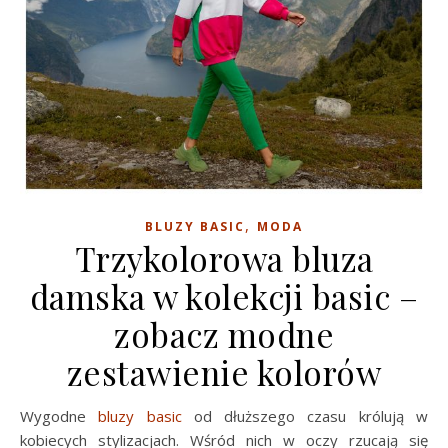
,
BLUZY BASIC
MODA
Trzykolorowa bluza
damska w kolekcji basic –
zobacz modne
zestawienie kolorów
Wygodne
bluzy basic
od dłuższego czasu królują w
kobiecych stylizacjach. Wśród nich w oczy rzucają się