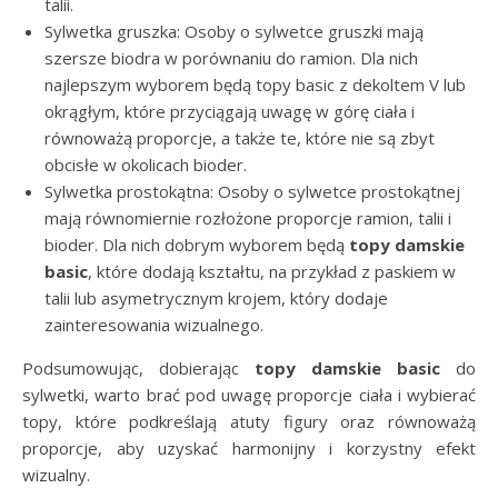
talii.
Sylwetka gruszka: Osoby o sylwetce gruszki mają
szersze biodra w porównaniu do ramion. Dla nich
najlepszym wyborem będą topy basic z dekoltem V lub
okrągłym, które przyciągają uwagę w górę ciała i
równoważą proporcje, a także te, które nie są zbyt
obcisłe w okolicach bioder.
Sylwetka prostokątna: Osoby o sylwetce prostokątnej
mają równomiernie rozłożone proporcje ramion, talii i
bioder. Dla nich dobrym wyborem będą
topy damskie
basic
, które dodają kształtu, na przykład z paskiem w
talii lub asymetrycznym krojem, który dodaje
zainteresowania wizualnego.
Podsumowując, dobierając
topy damskie basic
do
sylwetki, warto brać pod uwagę proporcje ciała i wybierać
topy, które podkreślają atuty figury oraz równoważą
proporcje, aby uzyskać harmonijny i korzystny efekt
wizualny.