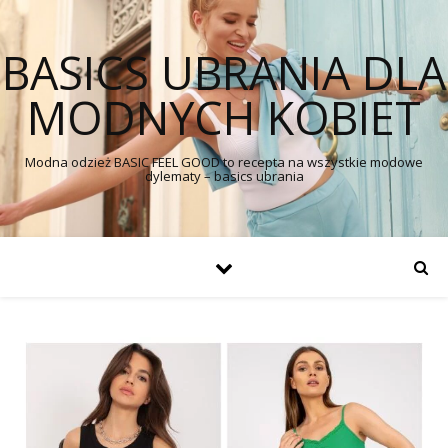
BASICS UBRANIA DLA
MODNYCH KOBIET
Modna odzież BASIC FEEL GOOD to recepta na wszystkie modowe
dylematy – basics ubrania