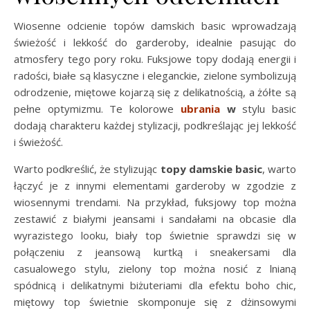
Wiosenne odcienie topów damskich basic wprowadzają
świeżość i lekkość do garderoby, idealnie pasując do
atmosfery tego pory roku. Fuksjowe topy dodają energii i
radości, białe są klasyczne i eleganckie, zielone symbolizują
odrodzenie, miętowe kojarzą się z delikatnością, a żółte są
pełne optymizmu. Te kolorowe
ubrania
w
stylu basic
dodają charakteru każdej stylizacji, podkreślając jej lekkość
i świeżość.
Warto podkreślić, że stylizując
topy damskie basic
, warto
łączyć je z innymi elementami garderoby w zgodzie z
wiosennymi trendami. Na przykład, fuksjowy top można
zestawić z białymi jeansami i sandałami na obcasie dla
wyrazistego looku, biały top świetnie sprawdzi się w
połączeniu z jeansową kurtką i sneakersami dla
casualowego stylu, zielony top można nosić z lnianą
spódnicą i delikatnymi biżuteriami dla efektu boho chic,
miętowy top świetnie skomponuje się z dżinsowymi