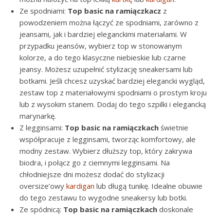
Ze spodniami:
Top basic na ramiączkacz
z
powodzeniem można łączyć ze spodniami, zarówno z
jeansami, jak i bardziej eleganckimi materiałami. W
przypadku jeansów, wybierz top w stonowanym
kolorze, a do tego klasyczne niebieskie lub czarne
jeansy. Możesz uzupełnić stylizację sneakersami lub
botkami. Jeśli chcesz uzyskać bardziej elegancki wygląd,
zestaw top z materiałowymi spodniami o prostym kroju
lub z wysokim stanem. Dodaj do tego szpilki i elegancką
marynarkę.
Z legginsami:
Top basic na ramiączkach
świetnie
współpracuje z legginsami, tworząc komfortowy, ale
modny zestaw. Wybierz dłuższy top, który zakrywa
biodra, i połącz go z ciemnymi legginsami. Na
chłodniejsze dni możesz dodać do stylizacji
oversize’owy
kardigan
lub długą tunikę. Idealne obuwie
do tego zestawu to wygodne sneakersy lub botki.
Ze spódnicą:
Top basic na ramiączkach
doskonale