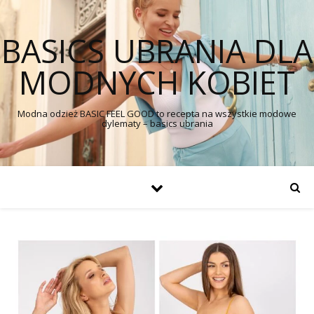
BASICS UBRANIA DLA
MODNYCH KOBIET
Modna odzież BASIC FEEL GOOD to recepta na wszystkie modowe
dylematy – basics ubrania