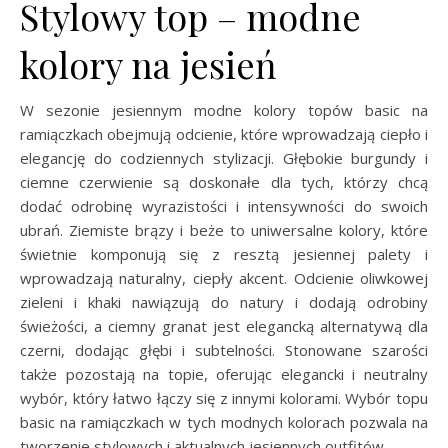
Stylowy top – modne
kolory na jesień
W sezonie jesiennym modne kolory topów basic na
ramiączkach obejmują odcienie, które wprowadzają ciepło i
elegancję do codziennych stylizacji. Głębokie burgundy i
ciemne czerwienie są doskonałe dla tych, którzy chcą
dodać odrobinę wyrazistości i intensywności do swoich
ubrań. Ziemiste brązy i beże to uniwersalne kolory, które
świetnie komponują się z resztą jesiennej palety i
wprowadzają naturalny, ciepły akcent. Odcienie oliwkowej
zieleni i khaki nawiązują do natury i dodają odrobiny
świeżości, a ciemny granat jest elegancką alternatywą dla
czerni, dodając głębi i subtelności. Stonowane szarości
także pozostają na topie, oferując elegancki i neutralny
wybór, który łatwo łączy się z innymi kolorami. Wybór topu
basic na ramiączkach w tych modnych kolorach pozwala na
tworzenie stylowych i aktualnych jesiennych outfitów.