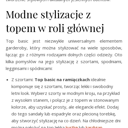
Modne stylizacje z
topem w roli głównej
Top basic jest niezwykle uniwersalnym elementem
garderoby, który można stylizować na wiele sposobów,
łącząc go z różnymi rodzajami dolnych części odzieży. Oto
kilka pomysłów na jego stylizację z szortami, spodniami,
legginsami i spódnicami:
Z szortami:
Top basic na ramiączkach
idealnie
komponuje się z szortami, tworząc lekki i swobodny
letni look. Wybierz szorty w modnym kroju, na przykład
z wysokim stanem, i połącz je z topem w stonowanym
kolorze, aby uzyskać prosty, ale elegancki efekt. Dodaj
do tego sandały lub espadryle oraz plecioną torebkę,
aby stworzyć stylizację na co dzień. Na chłodniejsze dni
można nałożyć na top lekką
kurtkę
lub
kardigan
.