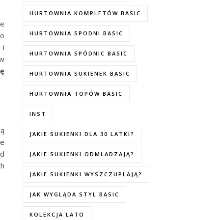
HURTOWNIA KOMPLETÓW BASIC
ne
HURTOWNIA SPODNI BASIC
do
 i
HURTOWNIA SPÓDNIC BASIC
 w
ię
HURTOWNIA SUKIENEK BASIC
HURTOWNIA TOPÓW BASIC
INST
ją
JAKIE SUKIENKI DLA 30 LATKI?
ie
ód
JAKIE SUKIENKI ODMŁADZAJĄ?
ch
JAKIE SUKIENKI WYSZCZUPLAJĄ?
JAK WYGLĄDA STYL BASIC
KOLEKCJA LATO