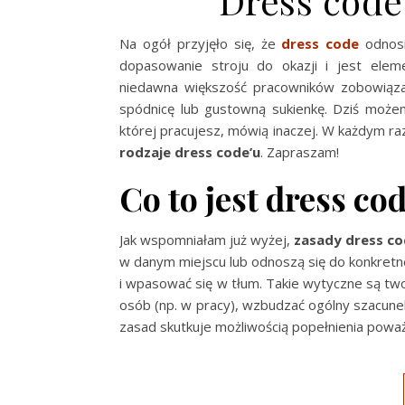
Dress code
Na ogół przyjęło się, że
dress code
odnosi
dopasowanie stroju do okazji i jest elem
niedawna większość pracowników zobowiązan
spódnicę lub gustowną sukienkę. Dziś możem
której pracujesz, mówią inaczej. W każdym raz
rodzaje dress code’u
. Zapraszam!
Co to jest dress co
Jak wspomniałam już wyżej,
zasady dress c
w danym miejscu lub odnoszą się do konkretne
i wpasować się w tłum. Takie wytyczne są tw
osób (np. w pracy), wzbudzać ogólny szacunek
zasad skutkuje możliwością popełnienia powa