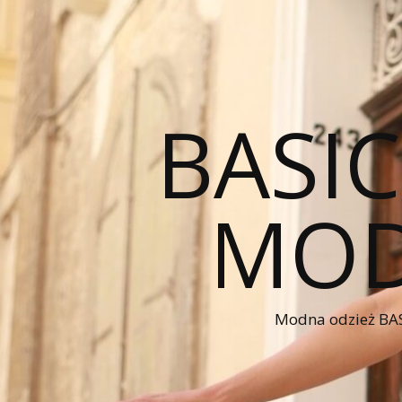
BASI
MOD
Modna odzież BAS