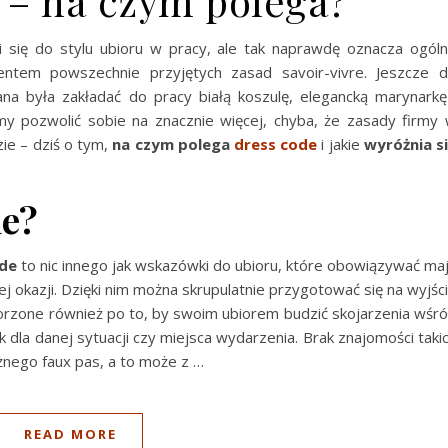
 – na czym polega?
 się do stylu ubioru w pracy, ale tak naprawdę oznacza ogól
entem powszechnie przyjętych zasad savoir-vivre. Jeszcze 
a była zakładać do pracy białą koszulę, elegancką marynarkę
y pozwolić sobie na znacznie więcej, chyba, że zasady firmy
ie – dziś o tym,
na czym polega
dress code
i jakie
wyróżnia s
de?
ode
to nic innego jak wskazówki do ubioru, które obowiązywać ma
j okazji. Dzięki nim można skrupulatnie przygotować się na wyjśc
orzone również po to, by swoim ubiorem budzić skojarzenia wśr
 dla danej sytuacji czy miejsca wydarzenia. Brak znajomości taki
żnego faux pas, a to może z …
READ MORE