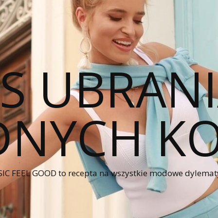
CS UBRANI
NYCH KO
IC FEEL GOOD to recepta na wszystkie modowe dylematy