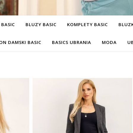
 BASIC
BLUZY BASIC
KOMPLETY BASIC
BLUZK
ON DAMSKI BASIC
BASICS UBRANIA
MODA
UB