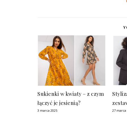
Y
Sukienki w kwiaty – z czym
Styli
łączyć je jesienią?
zesta
3 marca 2025
27 marca