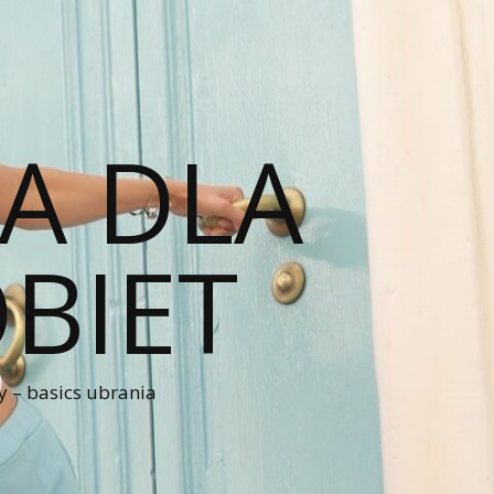
A DLA
BIET
 – basics ubrania