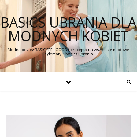
BASICS UBRANIA DLA
MODNYCH KOBIET
Modna odzież BASIC FEEL GOOD to recepta na wszystkie modowe
dylematy – basics ubrania