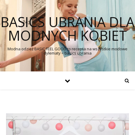
BASICS UBRANIA DLA
MODNYCH KOBIET
Modna odzież BASIC FEEL GOOD to recepta na wszystkie modowe
dylematy – basics ubrania