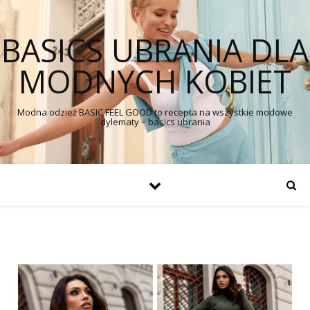
BASICS UBRANIA DLA
MODNYCH KOBIET
Modna odzież BASIC FEEL GOOD to recepta na wszystkie modowe
dylematy – basics ubrania