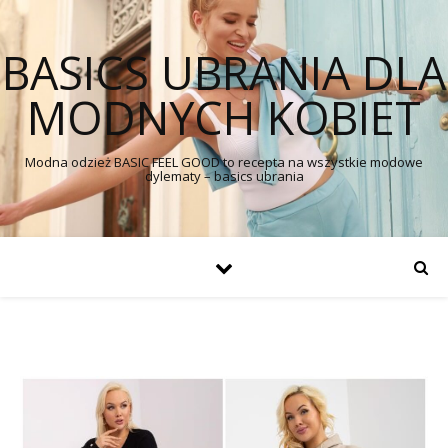
BASICS UBRANIA DLA
MODNYCH KOBIET
Modna odzież BASIC FEEL GOOD to recepta na wszystkie modowe
dylematy – basics ubrania