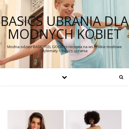
BASICS UBRANIA DLA
MODNYCH KOBIET
Modna odzież BASIC FEEL GOOD to recepta na wszystkie modowe
dylematy – basics ubrania