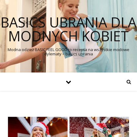
BASICS UBRANIA DLA
MODNYCH KOBIET
Modna odzież BASIC FEEL GOOD to recepta na wszystkie modowe
dylematy – basics ubrania