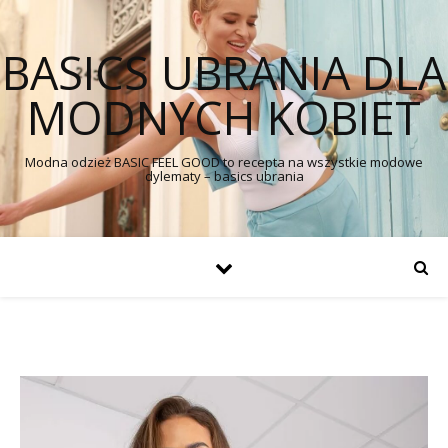
BASICS UBRANIA DLA
MODNYCH KOBIET
Modna odzież BASIC FEEL GOOD to recepta na wszystkie modowe
dylematy – basics ubrania