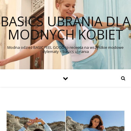
BASICS UBRANIA DLA
MODNYCH KOBIET
Modna odzież BASIC FEEL GOOD to recepta na wszystkie modowe
dylematy – basics ubrania