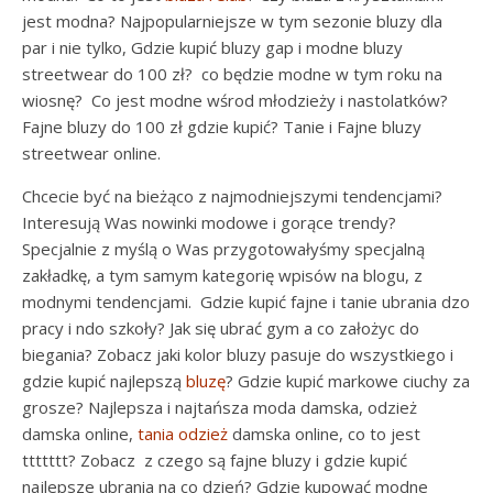
jest modna? Najpopularniejsze w tym sezonie bluzy dla
par i nie tylko, Gdzie kupić bluzy gap i modne bluzy
streetwear do 100 zł? co będzie modne w tym roku na
wiosnę? Co jest modne wśrod młodzieży i nastolatków?
Fajne bluzy do 100 zł gdzie kupić? Tanie i Fajne bluzy
streetwear online.
Chcecie być na bieżąco z najmodniejszymi tendencjami?
Interesują Was nowinki modowe i gorące trendy?
Specjalnie z myślą o Was przygotowałyśmy specjalną
zakładkę, a tym samym kategorię wpisów na blogu, z
modnymi tendencjami. Gdzie kupić fajne i tanie ubrania dzo
pracy i ndo szkoły? Jak się ubrać gym a co założyc do
biegania? Zobacz jaki kolor bluzy pasuje do wszystkiego i
gdzie kupić najlepszą
bluzę
? Gdzie kupić markowe ciuchy za
grosze? Najlepsza i najtańsza moda damska, odzież
damska online,
tania odzież
damska online, co to jest
ttttttt? Zobacz z czego są fajne bluzy i gdzie kupić
najlepsze ubrania na co dzień? Gdzie kupowąć modne