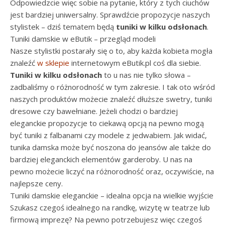
Odpowiedzcie więc sobie na pytanie, który z tych ciuchów
jest bardziej uniwersalny. Sprawdźcie propozycje naszych
stylistek – dziś tematem będą
tuniki w kilku odsłonach
.
Tuniki damskie w eButik – przegląd modeli
Nasze stylistki postarały się o to, aby każda kobieta mogła
znaleźć
w sklepie
internetowym eButik.pl coś dla siebie.
Tuniki w kilku odsłonach
to u nas nie tylko słowa –
zadbaliśmy o różnorodność w tym zakresie. I tak oto wśród
naszych produktów możecie znaleźć dłuższe swetry, tuniki
dresowe czy bawełniane. Jeżeli chodzi o bardziej
eleganckie propozycje to ciekawą opcją na pewno mogą
być tuniki z falbanami czy modele z jedwabiem. Jak widać,
tunika damska może być noszona do jeansów ale także do
bardziej eleganckich elementów garderoby. U nas na
pewno możecie liczyć na różnorodność oraz, oczywiście, na
najlepsze ceny.
Tuniki damskie eleganckie – idealna opcja na wielkie wyjście
Szukasz czegoś idealnego na randkę, wizytę w teatrze lub
firmową imprezę? Na pewno potrzebujesz więc czegoś