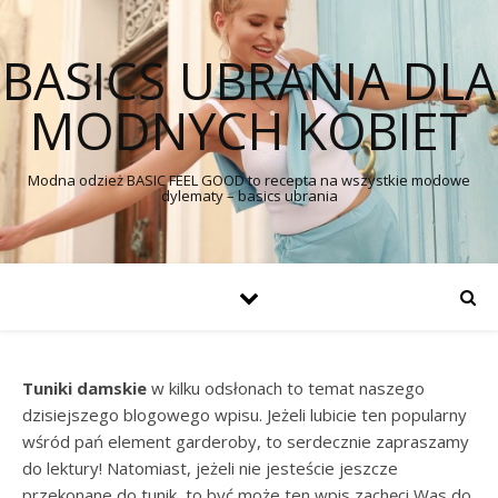
BASICS UBRANIA DLA
MODNYCH KOBIET
Modna odzież BASIC FEEL GOOD to recepta na wszystkie modowe
dylematy – basics ubrania
Tuniki damskie
w kilku odsłonach to temat naszego
dzisiejszego blogowego wpisu. Jeżeli lubicie ten popularny
wśród pań element garderoby, to serdecznie zapraszamy
do lektury! Natomiast, jeżeli nie jesteście jeszcze
przekonane do tunik, to być może ten wpis zachęci Was do