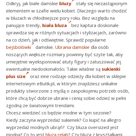
Odkryj, jak białe damskie
bluzy
stały się niezastąpionym
elementem w szafie wielu kobiet. Dlaczego warto chodzić
w bluzach w chłodniejsze pory roku. Bez względu na
panujące trendy,
biała bluza
bez kaptura doskonale
sprawdza się w różnych sytuacjach i stylizacjach, zarówno
na co dzień, jak i odświętnie. Sprawdź popularne
bejsbolówki
damskie.
Ubrania damskie
dla osób
noszących większe rozmiary powinny być szyte tak, aby
umiejętnie wyeksponować atuty figury i zatuszować jej
ewentualne niedoskonałości. Takie właśnie są
sukienki
plus size
oraz inne rodzaje odzieży dla kobiet w sklepie
internetowym eButik.pl, w którym znajdziesz unikalne
produkty stworzone z myślą o zaspokojeniu potrzeb osób,
które chcą być dobrze ubrane i cenią sobie odzież w pełni
zgodną ze światowymi trendami.
Chcesz wiedzieć co będzie modne w tym sezonie?
Kiedy zaczyna wyprzedaż sukienek? Co kupić na allegro
wyprzedaż modnych ubrąń? Czy bluza oversized jest
modna? Co to jest
bluza relab
? Czy bluza z kryształkami