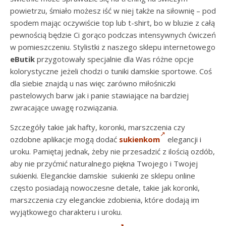
powietrzu, śmiało możesz iść w niej także na siłownię – pod
spodem mając oczywiście top lub t-shirt, bo w bluzie z całą
pewnością będzie Ci gorąco podczas intensywnych ćwiczeń
w pomieszczeniu. Stylistki z naszego sklepu internetowego
eButik
przygotowały specjalnie dla Was różne opcje
kolorystyczne jeżeli chodzi o tuniki damskie sportowe. Coś
dla siebie znajdą u nas więc zarówno miłośniczki
pastelowych barw jak i panie stawiające na bardziej
zwracające uwagę rozwiązania.
Szczegóły takie jak hafty, koronki, marszczenia czy
ozdobne aplikacje mogą dodać
sukienkom
elegancji i
uroku. Pamiętaj jednak, żeby nie przesadzić z ilością ozdób,
aby nie przyćmić naturalnego piękna Twojego i Twojej
sukienki. Eleganckie damskie sukienki ze sklepu online
często posiadają nowoczesne detale, takie jak koronki,
marszczenia czy eleganckie zdobienia, które dodają im
wyjątkowego charakteru i uroku.