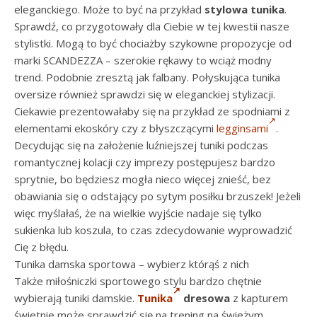
eleganckiego. Może to być na przykład
stylowa tunika
.
Sprawdź, co przygotowały dla Ciebie w tej kwestii nasze
stylistki. Mogą to być chociażby szykowne propozycje od
marki SCANDEZZA – szerokie rękawy to wciąż modny
trend. Podobnie zresztą jak falbany. Połyskująca tunika
oversize również sprawdzi się w eleganckiej stylizacji.
Ciekawie prezentowałaby się na przykład ze spodniami z
elementami ekoskóry czy z błyszczącymi
legginsami
.
Decydując się na założenie luźniejszej tuniki podczas
romantycznej kolacji czy imprezy postępujesz bardzo
sprytnie, bo będziesz mogła nieco więcej znieść, bez
obawiania się o odstający po sytym posiłku brzuszek! Jeżeli
więc myślałaś, że na wielkie wyjście nadaje się tylko
sukienka lub koszula, to czas zdecydowanie wyprowadzić
Cię z błędu.
Tunika damska sportowa – wybierz którąś z nich
Także miłośniczki sportowego stylu bardzo chętnie
wybierają tuniki damskie.
Tunika
dresowa
z kapturem
świetnie może sprawdzić się na trening na świeżym