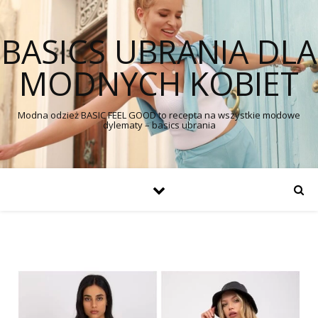
BASICS UBRANIA DLA
MODNYCH KOBIET
Modna odzież BASIC FEEL GOOD to recepta na wszystkie modowe
dylematy – basics ubrania