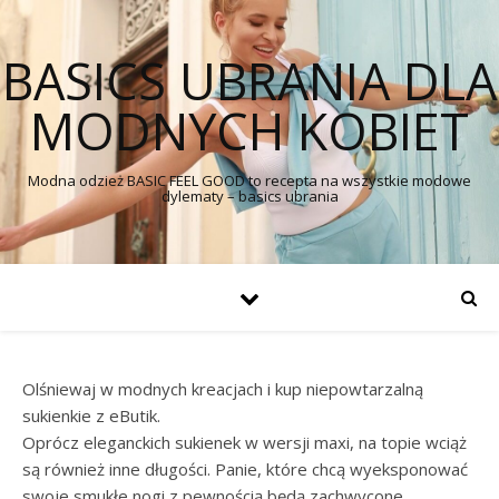
BASICS UBRANIA DLA
MODNYCH KOBIET
Modna odzież BASIC FEEL GOOD to recepta na wszystkie modowe
dylematy – basics ubrania
Olśniewaj w modnych kreacjach i kup niepowtarzalną
sukienkie z eButik.
Oprócz eleganckich sukienek w wersji maxi, na topie wciąż
są również inne długości. Panie, które chcą wyeksponować
swoje smukłe nogi z pewnością będą zachwycone