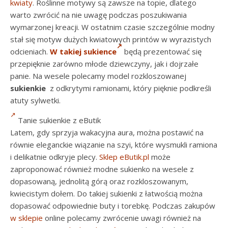
kwiaty
. Roślinne motywy są zawsze na topie, dlatego
warto zwrócić na nie uwagę podczas poszukiwania
wymarzonej kreacji. W ostatnim czasie szczególnie modny
stał się motyw dużych kwiatowych printów w wyrazistych
odcieniach.
W takiej sukience
będą prezentować się
przepięknie zarówno młode dziewczyny, jak i dojrzałe
panie. Na wesele polecamy model rozkloszowanej
sukienkie
z odkrytymi ramionami, który pięknie podkreśli
atuty sylwetki.
Tanie sukienkie z eButik
Latem, gdy sprzyja wakacyjna aura, można postawić na
równie eleganckie wiązanie na szyi, które wysmukli ramiona
i delikatnie odkryje plecy.
Sklep eButik.pl
może
zaproponować również modne sukienko na wesele z
dopasowaną, jednolitą górą oraz rozkloszowanym,
kwiecistym dołem. Do takiej sukienki z łatwością można
dopasować odpowiednie buty i torebkę. Podczas zakupów
w sklepie
online polecamy zwrócenie uwagi również na