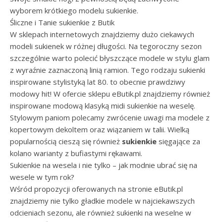
wyborem krótkiego modelu sukienkie.
Śliczne i Tanie sukienkie z Butik
W sklepach internetowych znajdziemy dużo ciekawych
modeli sukienek w różnej długości. Na tegoroczny sezon
szczególnie warto polecić błyszczące modele w stylu glam
z wyraźnie zaznaczoną linią ramion. Tego rodzaju sukienki
inspirowane stylistyką lat 80. to obecnie prawdziwy
modowy hit! W ofercie sklepu eButik.pl znajdziemy również
inspirowane modową klasyką midi sukienkie na weselę.
Stylowym paniom polecamy zwrócenie uwagi ma modele z
kopertowym dekoltem oraz wiązaniem w talii. Wielką
popularnością cieszą się również
sukienkie
sięgające za
kolano warianty z bufiastymi rękawami.
Sukienkie na wesela i nie tylko – jak modnie ubrać się na
wesele w tym rok?
Wśród propozycji oferowanych na stronie eButik.pl
znajdziemy nie tylko gładkie modele w najciekawszych
odcieniach sezonu, ale również sukienki na weselne w