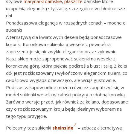
stylowe
marynarki damskie
,
płaszcze
damskie które
uzupełnią elegancką stylizację. szczególnie w chłodniejsze
dni
Ponadczasowa elegancja w rozsądnych cenach – modne e
sukienki
Alternatywą dla kwiatowych deseni będą ponadczasowe
koronki. Koronkowa sukienka a wesele z pewnością
zaprezentuje się niezwykle elegancko oraz szykownie.
Nasz sklep może zaproponować sukienki na wesele z
koronkową górą, która pięknie podkreśla biust i talię. Z kolei
dół jest rozkloszowany i wykończony eleganckim tiulem, co
całościowo wygląda dziewczęco, ale wciąż gustownie.
Podczas zakupów online można również zaopatrzyć się w
model sukienki wesela w całości pokryty ozdobną koronką.
Zarówno wersje przed, jak również za kolano, dopasowane
czy o rozkloszowanym kroju będą idealnym wyborem na
tego typu przyjęcie.
Polecamy tez sukienki
sheinside
– zobacz alternatywę.