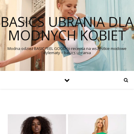
BASICS UBRANIA DLA
MODNYCH KOBIET
Modna odzież BASIC FEEL GOOD to recepta na wszystkie modowe
dylematy – basics ubrania