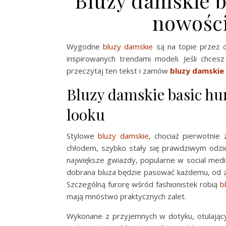
Bluzy damskie 
nowości
Wygodne
bluzy damskie
są na topie przez c
inspirowanych trendami modeli. Jeśli chc
przeczytaj ten tekst i zamów
bluzy damskie
Bluzy damskie basic h
looku
Stylowe
bluzy damskie
, chociaż pierwotnie
chłodem, szybko stały się prawdziwym odzi
największe gwiazdy, popularne w social medi
dobrana bluza będzie pasować każdemu, od z
Szczególną furorę wśród fashionistek robią
b
mają mnóstwo praktycznych zalet.
Wykonane z przyjemnych w dotyku, otulający