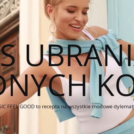
CS UBRANI
NYCH KO
IC FEEL GOOD to recepta na wszystkie modowe dylematy