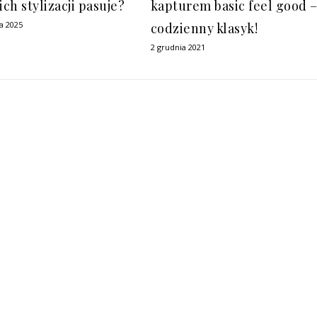
ich stylizacji pasuje?
kapturem basic feel good 
a 2025
codzienny klasyk!
2 grudnia 2021