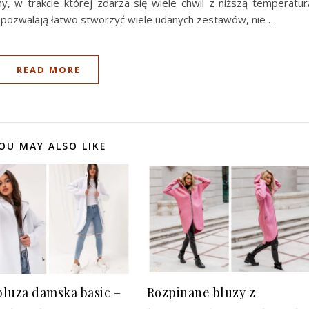
y, w trakcie której zdarza się wiele chwil z niższą temperatur
 i pozwalają łatwo stworzyć wiele udanych zestawów, nie …
READ MORE
OU MAY ALSO LIKE
 bluza damska basic –
Rozpinane bluzy z