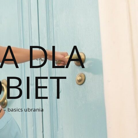
A DLA
BIET
 – basics ubrania