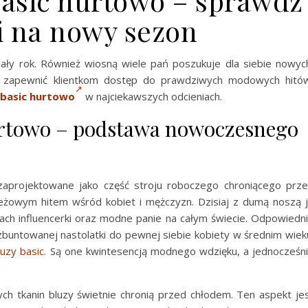
basic hurtowo – sprawdź
 na nowy sezon
ały rok. Również wiosną wiele pań poszukuje dla siebie nowyc
esz zapewnić klientkom dostęp do prawdziwych modowych hitó
 basic hurtowo
w najciekawszych odcieniach.
urtowo – podstawa nowoczesnego
 zaprojektowane jako część stroju roboczego chroniącego prz
eżowym hitem wśród kobiet i mężczyzn. Dzisiaj z dumą noszą 
ach influencerki oraz modne panie na całym świecie. Odpowiedn
buntowanej nastolatki do pewnej siebie kobiety w średnim wiek
luzy basic
. Są one kwintesencją modnego wdzięku, a jednocześn
ch tkanin bluzy świetnie chronią przed chłodem. Ten aspekt je