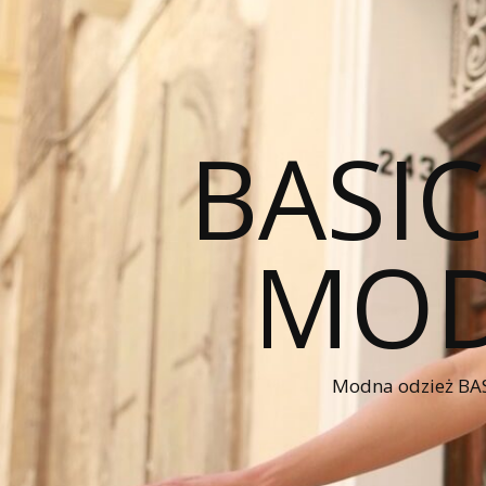
BASI
MOD
Modna odzież BAS