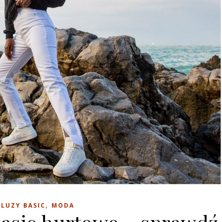
,
BLUZY BASIC
MODA