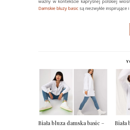
ważny w kontekście kapryśnej polskiej wiosn
Damskie bluzy basic
są niezwykle inspirujące
Y
Biała bluza damska basic –
Biała