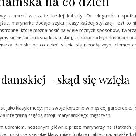
damska na co dzień
wy element w szafie każdej kobiety! Od eleganckich spotk
, marynarka dodaje szyku i klasy każdej stylizacji. Jest to n
echstronne, które można nosić na wiele różnych sposobów, tworz
zymy się historii marynarki damskiej, jej różnorodnym fasonom or
rynarka damska na co dzień stanie się nieodłącznym element
damskiej – skąd się wzięła
est jako klasyk mody, ma swoje korzenie w męskiej garderobie. J
była integralną częścią stroju marynarskiego mężczyzn.
m ubraniem, noszonym głównie przez marynarzy na statkach. J
ote guziki czy szerokie klapy miały funkcję praktyczną, a także by