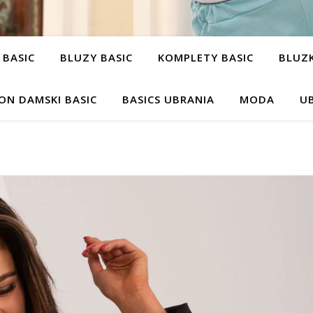
 BASIC
BLUZY BASIC
KOMPLETY BASIC
BLUZK
ON DAMSKI BASIC
BASICS UBRANIA
MODA
UB