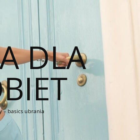
A DLA
BIET
 – basics ubrania