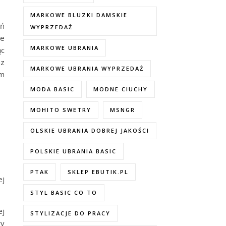
MARKOWE BLUZKI DAMSKIE
ań
WYPRZEDAŻ
ie
MARKOWE UBRANIA
ąc
az
MARKOWE UBRANIA WYPRZEDAŻ
em
MODA BASIC
MODNE CIUCHY
MOHITO SWETRY
MSNGR
OLSKIE UBRANIA DOBREJ JAKOŚCI
POLSKIE UBRANIA BASIC
PTAK
SKLEP EBUTIK.PL
ej
STYL BASIC CO TO
ej
STYLIZACJE DO PRACY
ły