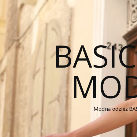
BASI
MOD
Modna odzież BAS