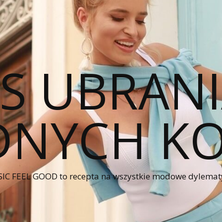
CS UBRANI
NYCH KO
IC FEEL GOOD to recepta na wszystkie modowe dylematy