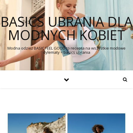
BASICS UBRANIA DLA
MODNYCH KOBIET
Modna odzież BASIC FEEL GOOD to recepta na wszystkie modowe
dylematy – basics ubrania