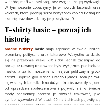
w każdej możliwej stylizacji, bez względu na jej wydźwięk!
W tym sezonie zobaczymy je w nowych fasonach oraz
kolorach, które podbiją serca wszystkich kobiet! Poznaj ich
historię oraz dowiedz się, jak je stylizować!
T-shirty basic – poznaj ich
historię
Modne t-shirty
basic
mają zapisane w swojej historii
przemiany polityczne oraz kulturowe. Wszystko to działo
się na przełomie wieku XIX i XX! Jednak zacznijmy od
początku! Dawniej traktowane były wyłącznie, jako bielizna
męska, a za ich noszenie w miejscu publicznym groził
areszt. Dopiero gdy Marlon Brando i James Dean pojawili
się w samych koszulkach na dużym ekranie, uwolniły się one
od uprzedzeń społeczeństwa i pojawiły się w świecie
mody codziennej! Zaczęto je również traktować, jako
symbol wyzwolenia! W latach 60. na t-shirtach pojawiły się
pierwsze nadruki, które wówczas były wykorzystywane