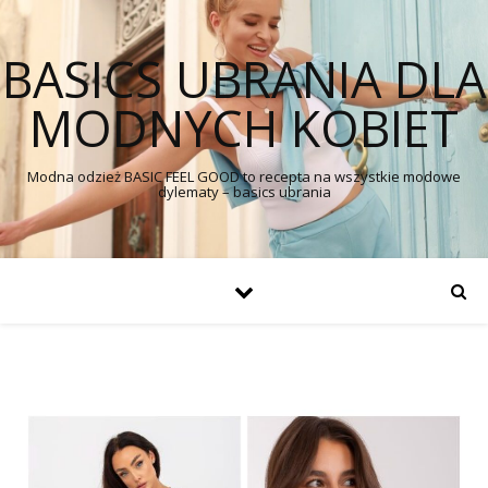
BASICS UBRANIA DLA
MODNYCH KOBIET
Modna odzież BASIC FEEL GOOD to recepta na wszystkie modowe
dylematy – basics ubrania