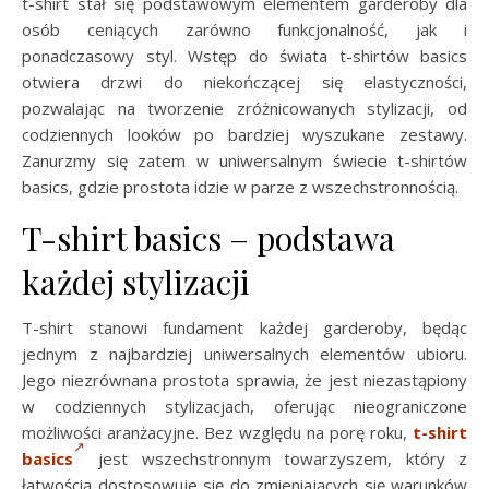
t-shirt stał się podstawowym elementem garderoby dla
osób ceniących zarówno funkcjonalność, jak i
ponadczasowy styl. Wstęp do świata t-shirtów basics
otwiera drzwi do niekończącej się elastyczności,
pozwalając na tworzenie zróżnicowanych stylizacji, od
codziennych looków po bardziej wyszukane zestawy.
Zanurzmy się zatem w uniwersalnym świecie t-shirtów
basics, gdzie prostota idzie w parze z wszechstronnością.
T-shirt basics – podstawa
każdej stylizacji
T-shirt stanowi fundament każdej garderoby, będąc
jednym z najbardziej uniwersalnych elementów ubioru.
Jego niezrównana prostota sprawia, że jest niezastąpiony
w codziennych stylizacjach, oferując nieograniczone
możliwości aranżacyjne. Bez względu na porę roku,
t-shirt
basics
jest wszechstronnym towarzyszem, który z
łatwością dostosowuje się do zmieniających się warunków