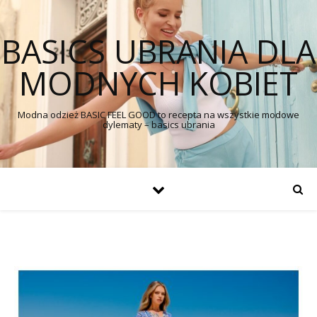
BASICS UBRANIA DLA
MODNYCH KOBIET
Modna odzież BASIC FEEL GOOD to recepta na wszystkie modowe
dylematy – basics ubrania