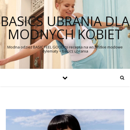
BASICS UBRANIA DLA
MODNYCH KOBIET
Modna odzież BASIC FEEL GOOD to recepta na wszystkie modowe
dylematy – basics ubrania