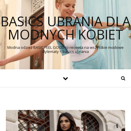
BASICS UBRANIA DLA
MODNYCH KOBIET
Modna odzież BASIC FEEL GOOD to recepta na wszystkie modowe
dylematy – basics ubrania