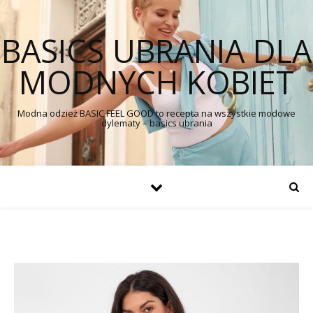
BASICS UBRANIA DLA
MODNYCH KOBIET
Modna odzież BASIC FEEL GOOD to recepta na wszystkie modowe
dylematy – basics ubrania