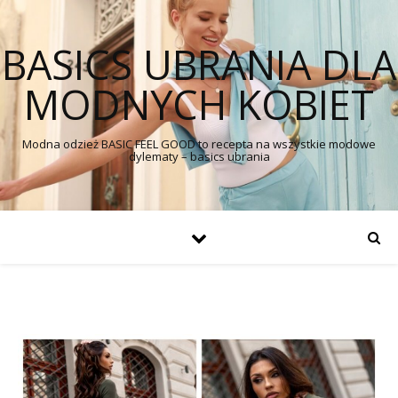
BASICS UBRANIA DLA
MODNYCH KOBIET
Modna odzież BASIC FEEL GOOD to recepta na wszystkie modowe
dylematy – basics ubrania