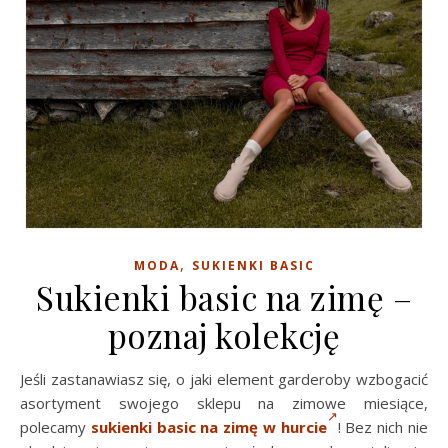
,
MODA
SUKIENKI BASIC
Sukienki basic na zimę –
poznaj kolekcję
Jeśli zastanawiasz się, o jaki element garderoby wzbogacić
asortyment swojego sklepu na zimowe miesiące,
polecamy
sukienki basic na zimę w hurcie
! Bez nich nie