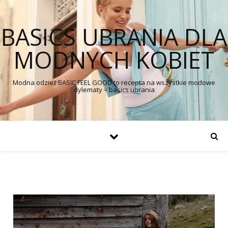
BASICS UBRANIA DLA
MODNYCH KOBIET
Modna odzież BASIC FEEL GOOD to recepta na wszystkie modowe
dylematy – basics ubrania