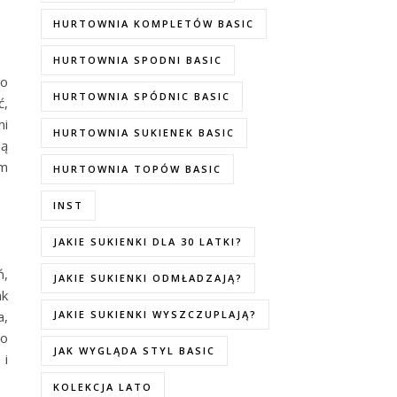
HURTOWNIA KOMPLETÓW BASIC
HURTOWNIA SPODNI BASIC
go
HURTOWNIA SPÓDNIC BASIC
ć,
mi
HURTOWNIA SUKIENEK BASIC
są
ym
HURTOWNIA TOPÓW BASIC
INST
JAKIE SUKIENKI DLA 30 LATKI?
ń,
JAKIE SUKIENKI ODMŁADZAJĄ?
ak
a,
JAKIE SUKIENKI WYSZCZUPLAJĄ?
go
JAK WYGLĄDA STYL BASIC
 i
KOLEKCJA LATO