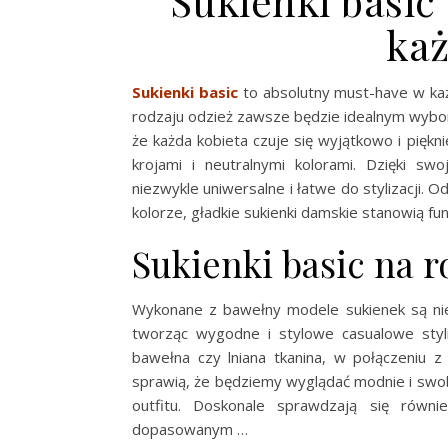
Sukienki basic
każ
Sukienki basic
to absolutny must-have w każ
rodzaju odzież zawsze będzie idealnym wybore
że każda kobieta czuje się wyjątkowo i piękn
krojami i neutralnymi kolorami. Dzięki s
niezwykle uniwersalne i łatwe do stylizacji. 
kolorze, gładkie sukienki damskie stanowią 
Sukienki basic na r
Wykonane z bawełny modele sukienek są nie
tworząc wygodne i stylowe casualowe styli
bawełna czy lniana tkanina, w połączeniu z 
sprawią, że będziemy wyglądać modnie i swob
outfitu. Doskonale sprawdzają się równi
dopasowanym …