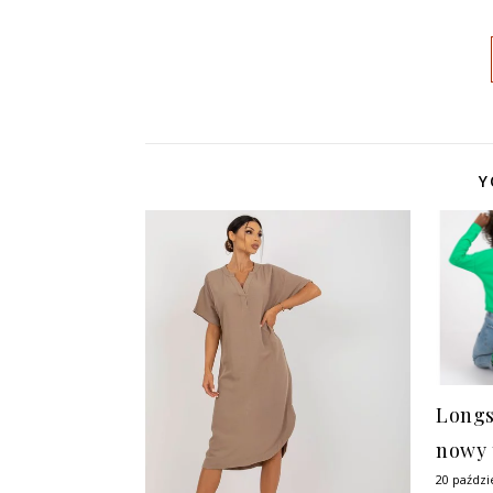
Y
Longs
nowy 
20 paździ