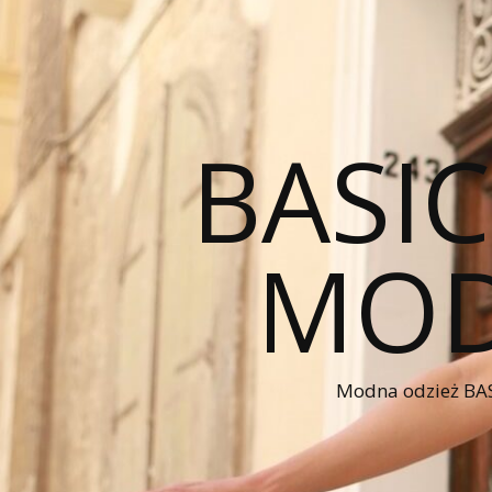
BASI
MOD
Modna odzież BAS