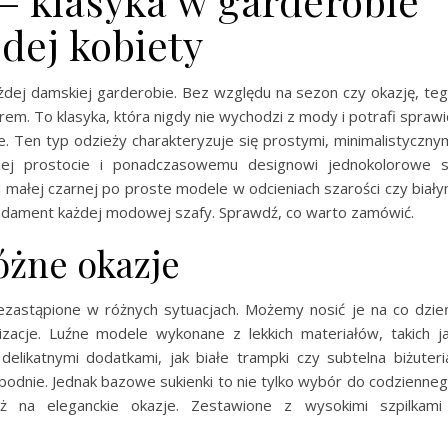
 – klasyka w garderobie
dej kobiety
dej damskiej garderobie. Bez względu na sezon czy okazję, te
m. To klasyka, która nigdy nie wychodzi z mody i potrafi sprawi
ie. Ten typ odzieży charakteryzuje się prostymi, minimalistyczny
wojej prostocie i ponadczasowemu designowi jednokolorowe 
Od małej czarnej po proste modele w odcieniach szarości czy biał
fundament każdej modowej szafy. Sprawdź, co warto zamówić.
óżne okazje
zastąpione w różnych sytuacjach. Możemy nosić je na co dzie
zacje. Luźne modele wykonane z lekkich materiałów, takich j
delikatnymi dodatkami, jak białe trampki czy subtelna biżuteri
odnie. Jednak bazowe sukienki to nie tylko wybór do codzienne
eż na eleganckie okazje. Zestawione z wysokimi szpilkami