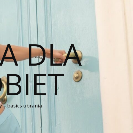
A DLA
BIET
 – basics ubrania