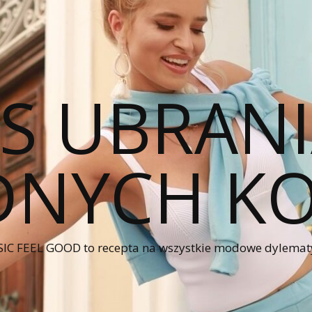
CS UBRANI
NYCH KO
IC FEEL GOOD to recepta na wszystkie modowe dylematy