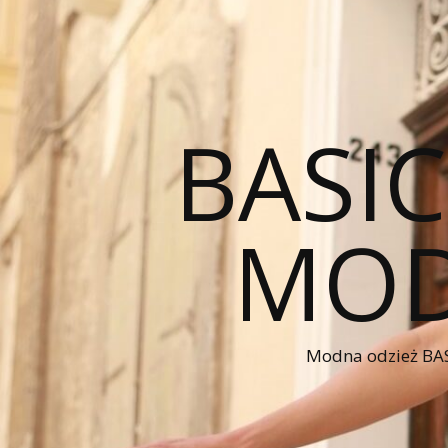
BASI
MOD
Modna odzież BAS