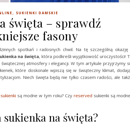
,
NLINE
SUKIENKI DAMSKIE
a święta – sprawdź
kniejsze fasony
zinnych spotkań i radosnych chwil. Na tę szczególną okazję
ukienka na święta
, która podkreśli wyjątkowość uroczystości! 
 świątecznej atmosfery i elegancji. W tym artykule przyjrzymy s
enek, które doskonale wpiszą się w świąteczny klimat, dodaj
ylizacjom. Niech święta będą nie tylko czasem radości, ale tak
 sukienki
są modne w tym roku? Czy
reserved
sukienki są modn
a sukienka na święta?