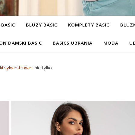
 BASIC
BLUZY BASIC
KOMPLETY BASIC
BLUZK
ON DAMSKI BASIC
BASICS UBRANIA
MODA
UB
nki sylwestrowe
i
nie tylko