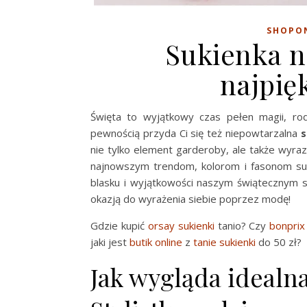
SHOPO
Sukienka n
najpię
Święta to wyjątkowy czas pełen magii, rod
pewnością przyda Ci się też niepowtarzalna
s
nie tylko element garderoby, ale także wyraz
najnowszym trendom, kolorom i fasonom suki
blasku i wyjątkowości naszym świątecznym st
okazją do wyrażenia siebie poprzez modę!
Gdzie kupić
orsay sukienki
tanio? Czy
bonprix
jaki jest
butik online
z
tanie sukienki
do 50 zł?
Jak wygląda idealn