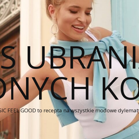
CS UBRANI
NYCH KO
IC FEEL GOOD to recepta na wszystkie modowe dylematy