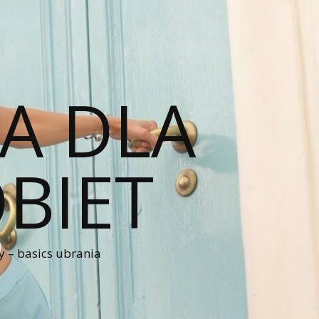
A DLA
BIET
 – basics ubrania