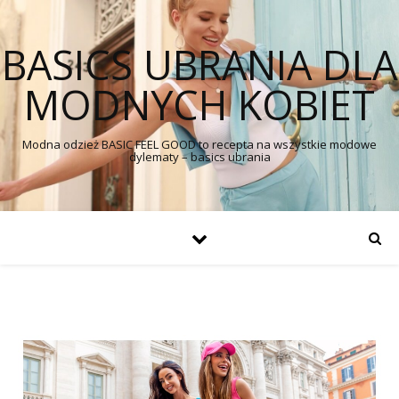
BASICS UBRANIA DLA
MODNYCH KOBIET
Modna odzież BASIC FEEL GOOD to recepta na wszystkie modowe
dylematy – basics ubrania