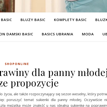
 BASIC
BLUZY BASIC
KOMPLETY BASIC
BLUZK
ON DAMSKI BASIC
BASICS UBRANIA
MODA
UB
SHOPONLINE
rawiny dla panny młode
ze propozycje
 do życia, ale także rozpoczynający się sezon weselny, który potr
ęc poruszyć temat sukienki dla panny młodej. Oczywiście n
szła mężatka może znaleźć u nas idealną sukienkę na poprawin