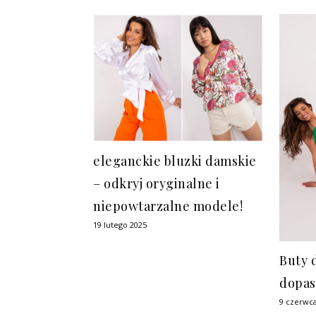
eleganckie bluzki damskie
– odkryj oryginalne i
niepowtarzalne modele!
19 lutego 2025
Buty 
dopa
9 czerwc