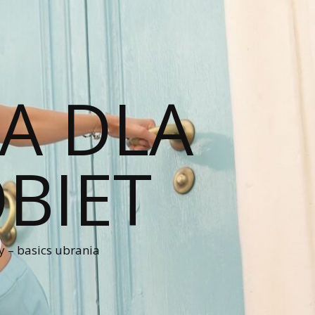
A DLA
BIET
 – basics ubrania