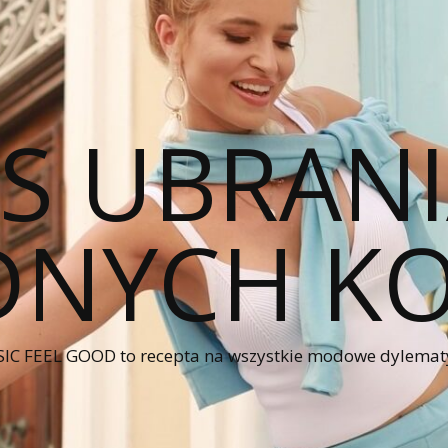
CS UBRANI
NYCH KO
IC FEEL GOOD to recepta na wszystkie modowe dylematy