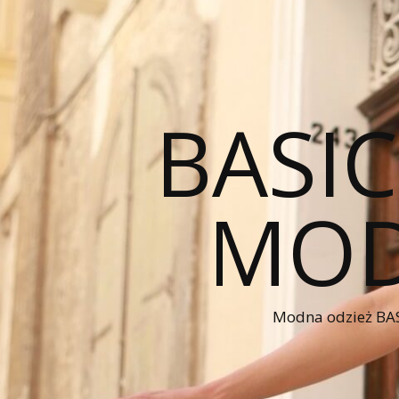
BASI
MOD
Modna odzież BAS