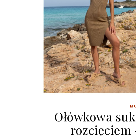
M
Ołówkowa suk
rozcięciem –