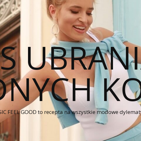
CS UBRANI
NYCH KO
IC FEEL GOOD to recepta na wszystkie modowe dylematy