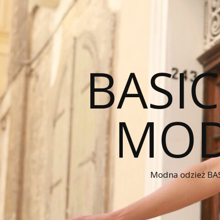
BASI
MOD
Modna odzież BAS