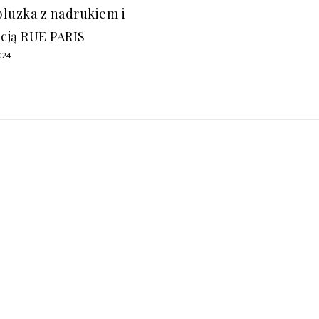
 bluzka z nadrukiem i
acją RUE PARIS
024