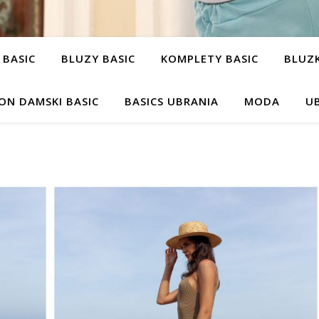
 BASIC
BLUZY BASIC
KOMPLETY BASIC
BLUZK
ON DAMSKI BASIC
BASICS UBRANIA
MODA
UB