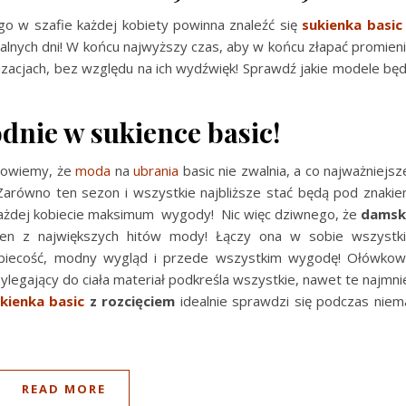
tego w szafie każdej kobiety powinna znaleźć się
sukienka basic
palnych dni! W końcu najwyższy czas, aby w końcu złapać promien
lizacjach, bez względu na ich wydźwięk! Sprawdź jakie modele bę
odnie w sukience basic!
 powiemy, że
moda
na
ubrania
basic nie zwalnia, a co najważniejsz
! Zarówno ten sezon i wszystkie najbliższe stać będą pod znaki
każdej kobiecie maksimum wygody! Nic więc dziwnego, że
damsk
en z największych hitów mody! Łączy ona w sobie wszystk
 kobiecość, modny wygląd i przede wszystkim wygodę! Ołówko
ylegający do ciała materiał podkreśla wszystkie, nawet te najmni
kienka basic
z rozcięciem
idealnie sprawdzi się podczas niem
READ MORE