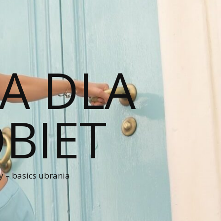
A DLA
BIET
 – basics ubrania