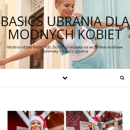
BASICS UBRANIA DLA
MODNYCH KOBIET
Modna odzież BASIC FEEL GOOD to recepta na wszystkie modowe
dylematy – basics ubrania