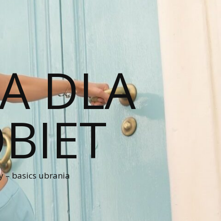
A DLA
BIET
 – basics ubrania