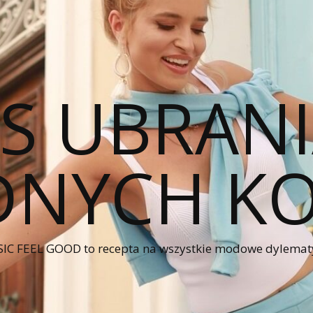
CS UBRANI
NYCH KO
IC FEEL GOOD to recepta na wszystkie modowe dylematy