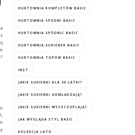
j
HURTOWNIA KOMPLETÓW BASIC
HURTOWNIA SPODNI BASIC
na
HURTOWNIA SPÓDNIC BASIC
 z
ej
HURTOWNIA SUKIENEK BASIC
ie
e?
HURTOWNIA TOPÓW BASIC
INST
JAKIE SUKIENKI DLA 30 LATKI?
JAKIE SUKIENKI ODMŁADZAJĄ?
 o
JAKIE SUKIENKI WYSZCZUPLAJĄ?
ń,
JAK WYGLĄDA STYL BASIC
em
my
KOLEKCJA LATO