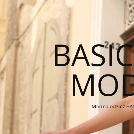
BASI
MOD
Modna odzież BAS