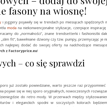
sowych – dodaj do swoje
e fasony na wiosnę!
y
i joggery pojawiły się w trendach po miesiącach spędzonych 
itła
moda
na niekonwencjonalne stylizacje, czerpiące inspirację
camy do „normalności”, znane trendsetterki i fashionistki dal
„slim fit”, bawełniane dzwony czy tzw. pumpy, przemycając je n
nich najlepiej dodać do swojej oferty na nadchodzące miesiąc
ych
z Factoryprice.eu
!
ych – co się sprawdzi
poro już zostało powiedziane, warto jeszcze raz przypomnieć
ia pojawi się w niej sporo oryginalnych, nowoczesnych rozwiąza
gdzieniegdzie do retro mody. W przerwach między stylizowani
iturów i eleganckich spodni w soczystych kolorach będzie