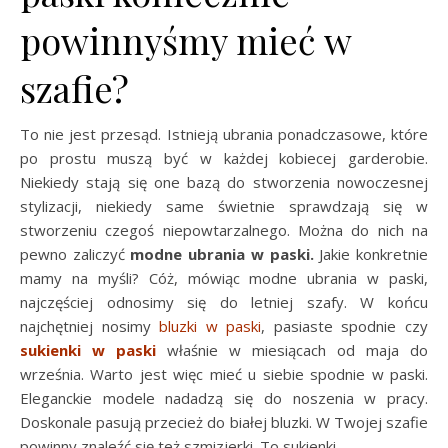
powinnyśmy mieć w
szafie?
To nie jest przesąd. Istnieją ubrania ponadczasowe, które
po prostu muszą być w każdej kobiecej garderobie.
Niekiedy stają się one bazą do stworzenia nowoczesnej
stylizacji, niekiedy same świetnie sprawdzają się w
stworzeniu czegoś niepowtarzalnego. Można do nich na
pewno zaliczyć
modne ubrania w paski.
Jakie konkretnie
mamy na myśli? Cóż, mówiąc modne ubrania w paski,
najczęściej odnosimy się do letniej szafy. W końcu
najchętniej nosimy
bluzki w paski
, pasiaste spodnie czy
sukienki w paski
właśnie w miesiącach od maja do
września. Warto jest więc mieć u siebie spodnie w paski.
Eleganckie modele nadadzą się do noszenia w pracy.
Doskonale pasują przecież do białej bluzki. W Twojej szafie
powinny znaleźć się też szmizjerki. To sukienki …