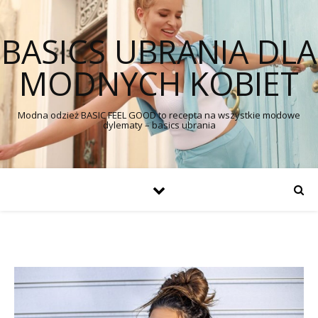
BASICS UBRANIA DLA
MODNYCH KOBIET
Modna odzież BASIC FEEL GOOD to recepta na wszystkie modowe
dylematy – basics ubrania