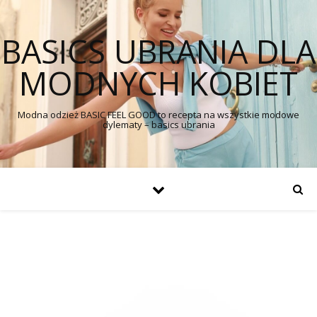
BASICS UBRANIA DLA
MODNYCH KOBIET
Modna odzież BASIC FEEL GOOD to recepta na wszystkie modowe
dylematy – basics ubrania