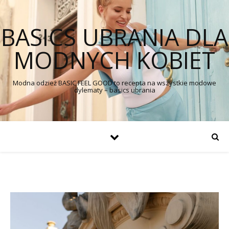
BASICS UBRANIA DLA
MODNYCH KOBIET
Modna odzież BASIC FEEL GOOD to recepta na wszystkie modowe
dylematy – basics ubrania