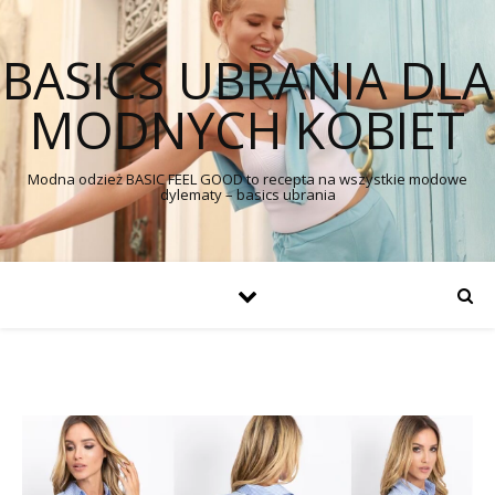
BASICS UBRANIA DLA
MODNYCH KOBIET
Modna odzież BASIC FEEL GOOD to recepta na wszystkie modowe
dylematy – basics ubrania