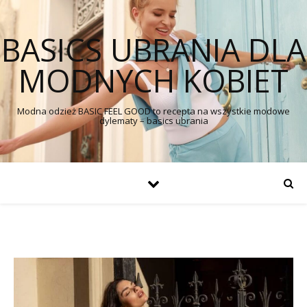
BASICS UBRANIA DLA
MODNYCH KOBIET
Modna odzież BASIC FEEL GOOD to recepta na wszystkie modowe
dylematy – basics ubrania