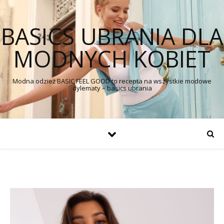
BASICS UBRANIA DLA
MODNYCH KOBIET
Modna odzież BASIC FEEL GOOD to recepta na wszystkie modowe
dylematy – basics ubrania