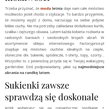
Trzeba przyznać, że
moda
letnia
daje nam całe mnóstwo
możliwości jeżeli chodzi o stylizacje. To bardzo przyjemne,
że możemy wyjść z domu, narzucając na siebie jedynie
lekkie ciuchy. Nie ma potrzeby zakładania dodatkowo kurtki,
szalika i cięższego obuwia. Latem każda kobieta rozkwita w
radosnych barwach i swobodnych krojach ubrań. W
asortymencie sklepu internetowego Factoryprice.pl
znajduje się mnóstwo ciuchów idealnych na ciepłe,
słoneczne dni. Sukienki, spódniczki, t-shirty, topy, szorty…
Wszystko to z pewnością przyda się w Twojej wakacyjnej
garderobie. Dziś podpowiadamy, jakie są
najmodniejsze
ubrania na randkę latem
.
Sukienki zawsze
sprawdzą się doskonale
Jeżeli wybierasz się na romantyczne spotkanie z