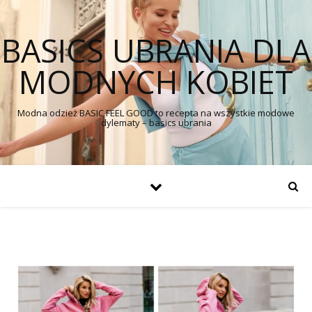
BASICS UBRANIA DLA
MODNYCH KOBIET
Modna odzież BASIC FEEL GOOD to recepta na wszystkie modowe
dylematy – basics ubrania