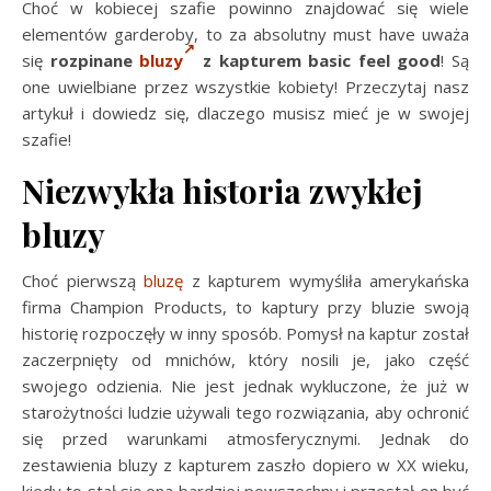
Choć w kobiecej szafie powinno znajdować się wiele
elementów garderoby, to za absolutny must have uważa
się
rozpinane
bluzy
z kapturem basic feel good
! Są
one uwielbiane przez wszystkie kobiety! Przeczytaj nasz
artykuł i dowiedz się, dlaczego musisz mieć je w swojej
szafie!
Niezwykła historia zwykłej
bluzy
Choć pierwszą
bluzę
z kapturem wymyśliła amerykańska
firma Champion Products, to kaptury przy bluzie swoją
historię rozpoczęły w inny sposób. Pomysł na kaptur został
zaczerpnięty od mnichów, który nosili je, jako część
swojego odzienia. Nie jest jednak wykluczone, że już w
starożytności ludzie używali tego rozwiązania, aby ochronić
się przed warunkami atmosferycznymi. Jednak do
zestawienia bluzy z kapturem zaszło dopiero w XX wieku,
kiedy to stał się ona bardziej powszechny i przestał on być