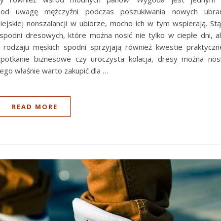
 pod uwagę mężczyźni podczas poszukiwania nowych ubra
ejskiej nonszalancji w ubiorze, mocno ich w tym wspierają. St
spodni dresowych, które można nosić nie tylko w ciepłe dni, a
 rodzaju męskich spodni sprzyjają również kwestie praktyczn
 spotkanie biznesowe czy uroczysta kolacja, dresy można nos
tego właśnie warto zakupić dla …
READ MORE