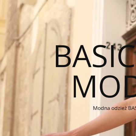
BASI
MOD
Modna odzież BAS