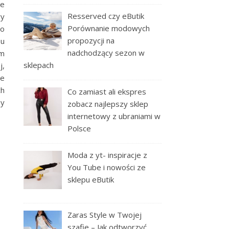
ie
Resserved czy eButik
wy
Porównanie modowych
żo
propozycji na
su
nadchodzący sezon w
ym
sklepach
j,
ie
ch
Co zamiast ali ekspres
my
zobacz najlepszy sklep
internetowy z ubraniami w
Polsce
Moda z yt- inspiracje z
You Tube i nowości ze
sklepu eButik
Zaras Style w Twojej
szafie – Jak odtworzyć