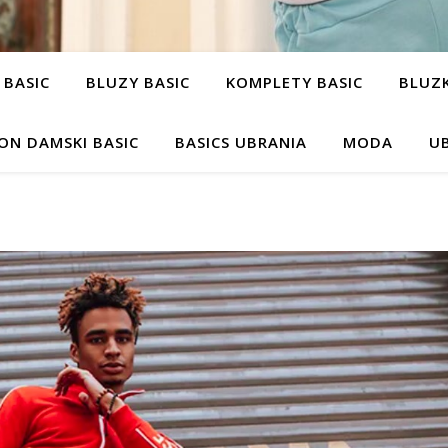
 BASIC
BLUZY BASIC
KOMPLETY BASIC
BLUZK
ON DAMSKI BASIC
BASICS UBRANIA
MODA
UB