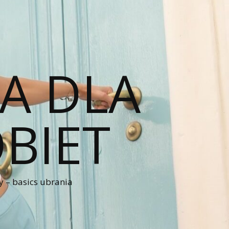
A DLA
BIET
 – basics ubrania