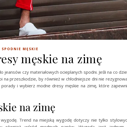
SPODNIE MĘSKIE
esy męskie na zimę
o jeansów czy materiałowych ocieplanych spodni. Jeśli na co dzi
stoi na przeszkodzie, by również w chłodniejsze dni nie rezygnow
e porady i wybierz modne dresy męskie na zimę, które zapewn
kie na zimę
 wygodę. Trend na miejską wygodę dotyczy nie tylko stylowy
żalny również wśród modnych panów. Wygoda jest jednym