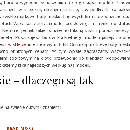
 są bardzo wygodne w noszeniu i do tego super modne. Panow
rzymanych w miejskim, ulicznym klimacie, aby podkreślić casualo
jak zwykle markowe buty męskie flagowych firm sprzedawane du
tletach. Wiele konkretnych modeli urosło wręcz na rynku do statu
. Niemniej jednak takie obuwie jest ikoną stylu i ponadczasow
ceta. Poszukujesz butów konkretnego modelu jakiejś modne
iesz
w sklepie
internetowym Butik! Oni mają markowe buty męsk
cno obniżonych cenach. W tym wpisie zapraszamy wszystki
iem sportowym na krótki przewodnik po trendach. Podpowie
pokażemy klika najlepszych według nas modeli.
e – dlaczego są tak
ię na świecie dużym uznaniem i …
READ MORE