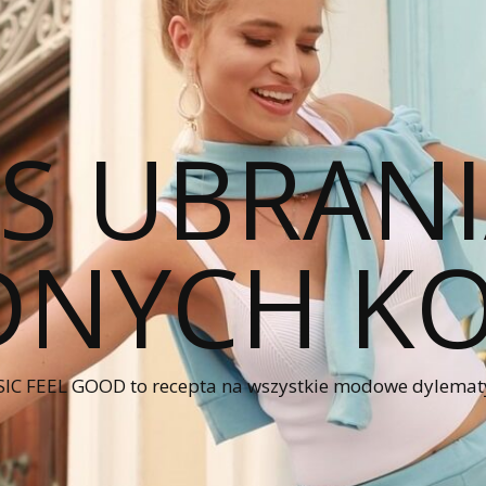
CS UBRANI
NYCH KO
IC FEEL GOOD to recepta na wszystkie modowe dylematy