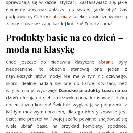
sprawdzają się w każdej stylizacji! Zastanawiasz się, jakie
elementy powinnaś dołączyć do swojej garderoby? Dziś
podpowiemy Ci, które
ubrania
z kolekcji basic uznawane są
za must have w szafie każdej kobiety! Zobacz sama!
Produkty basic na co dzień –
moda na klasykę
Choć jeszcze do niedawna klasyczne
ubrania
były
niedoceniane, to obecnie stanowią one jeden z
największych hitów mody! Nie ma w tym nic dziwnego,
skoro idealnie nadają się one do każdej stylizacji, bez
względu na jej wydźwięk!
Damskie produkty basic na co
dzień
oferują od siebie niezwykłą ponadczasowość, którą
doceni każda kobieta! Świetnie wyglądają w połączeniu z
każdym możliwym ubraniem, dlatego ich stylizowanie jest
dziecinnie proste! W Twojej szafie powinno znajdować się
wiele ubrań basic, na przykład komplety, spódnice,
spodnie, legginsy lub topy! Jednak według nas