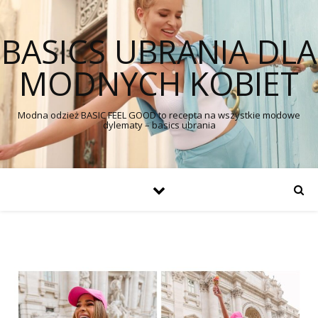
BASICS UBRANIA DLA
MODNYCH KOBIET
Modna odzież BASIC FEEL GOOD to recepta na wszystkie modowe
dylematy – basics ubrania