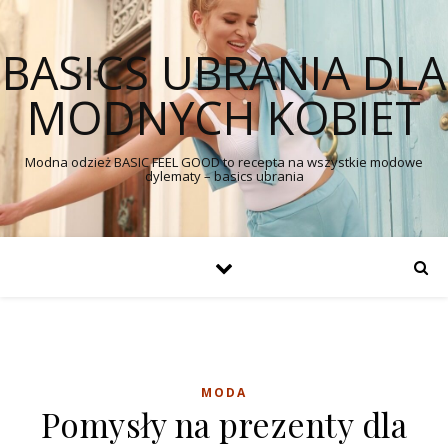
BASICS UBRANIA DLA
MODNYCH KOBIET
Modna odzież BASIC FEEL GOOD to recepta na wszystkie modowe
dylematy – basics ubrania
MODA
Pomysły na prezenty dla