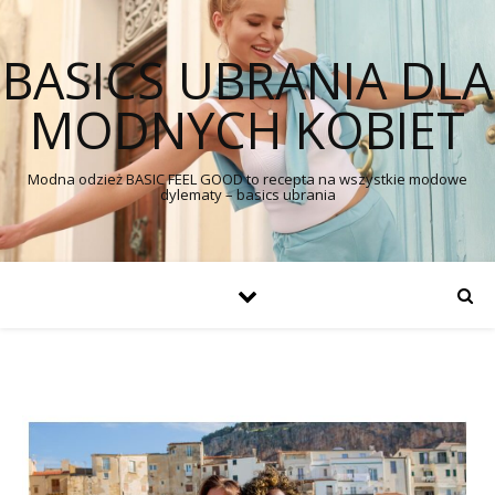
BASICS UBRANIA DLA
MODNYCH KOBIET
Modna odzież BASIC FEEL GOOD to recepta na wszystkie modowe
dylematy – basics ubrania