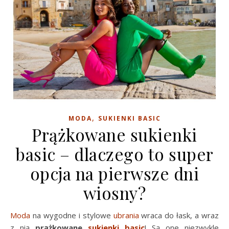
,
MODA
SUKIENKI BASIC
Prążkowane sukienki
basic – dlaczego to super
opcja na pierwsze dni
wiosny?
Moda
na wygodne i stylowe
ubrania
wraca do łask, a wraz
z nią
prążkowane
sukienki basic
! Są one niezwykle