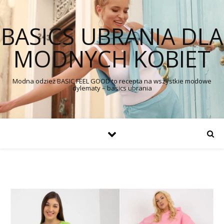
BASICS UBRANIA DLA
MODNYCH KOBIET
Modna odzież BASIC FEEL GOOD to recepta na wszystkie modowe
dylematy – basics ubrania