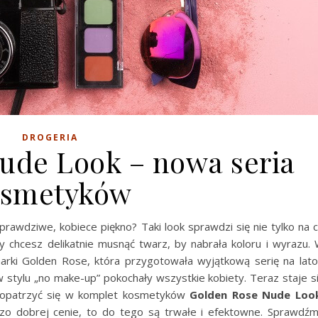
DROGERIA
ude Look – nowa seria
osmetyków
 prawdziwe, kobiece piękno? Taki look sprawdzi się nie tylko na 
y chcesz delikatnie musnąć twarz, by nabrała koloru i wyrazu.
arki Golden Rose, która przygotowała wyjątkową serię na lato
 w stylu „no make-up” pokochały wszystkie kobiety. Teraz staje s
aopatrzyć się w komplet kosmetyków
Golden Rose Nude Loo
zo dobrej cenie, to do tego są trwałe i efektowne. Sprawdź