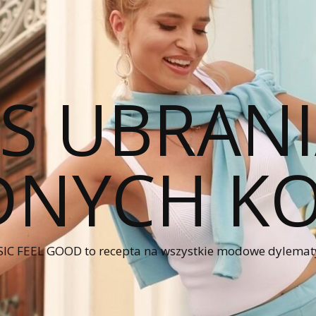
CS UBRANI
NYCH KO
IC FEEL GOOD to recepta na wszystkie modowe dylematy