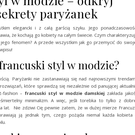
yl w modzie – odkryj
ekrety paryżanek
stkim elegancki i z całą garścią szyku. Jego ponadczasowoś
wia, że kochają go kobiety na całym świecie. Czym charakteryzu
 jego fenomen? A przede wszystkim jak go przemycić do swoj
wpisu!
francuski styl w modzie?
ią. Paryżanki nie zastanawiają się nad najnowszymi trendam
rozwiązań, które sprawdzą się niezależnie od panującej aktualn
t-fashion –
francuski styl w modzie damskiej
zakłada jako
miertelny minimalizm. A więc, jeśli torebka to tylko z dobr
ilka lat. Nie zdziwi Cię pewnie zatem, że w dużej mierze Francuz
prawiają ją jednak tym, czego pożąda niemal każda kobieta
lu.