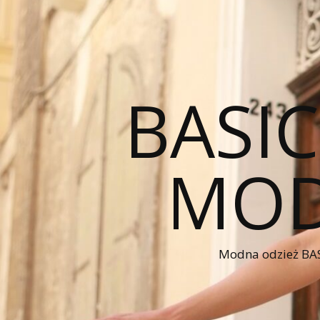
BASI
MOD
Modna odzież BAS