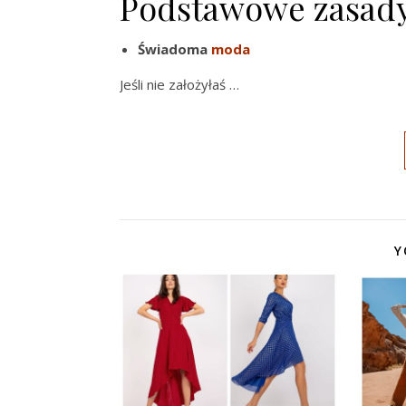
Podstawowe zasady
Świadoma
moda
Jeśli nie założyłaś …
Y