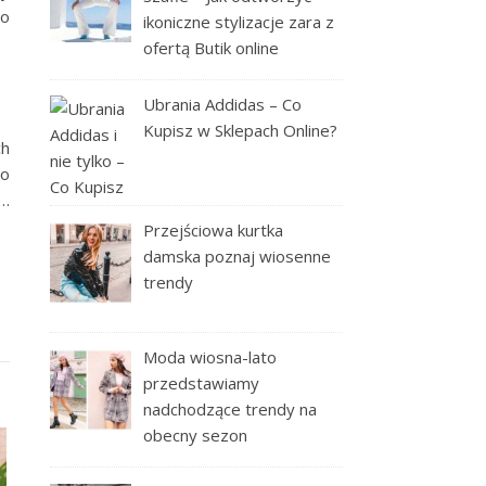
do
ikoniczne stylizacje zara z
ofertą Butik online
Ubrania Addidas – Co
Kupisz w Sklepach Online?
ch
do
 …
Przejściowa kurtka
damska poznaj wiosenne
trendy
Moda wiosna-lato
przedstawiamy
nadchodzące trendy na
obecny sezon