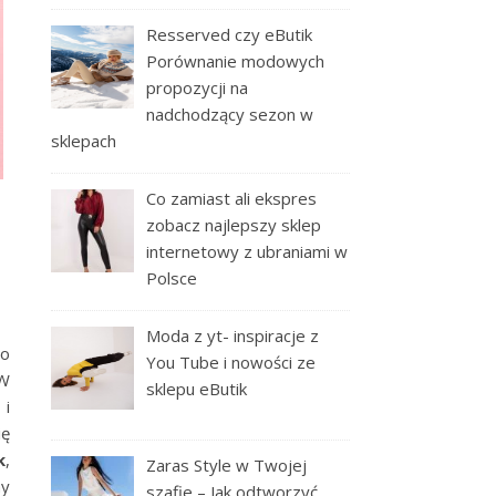
Resserved czy eButik
Porównanie modowych
propozycji na
nadchodzący sezon w
sklepach
Co zamiast ali ekspres
zobacz najlepszy sklep
internetowy z ubraniami w
Polsce
Moda z yt- inspiracje z
co
You Tube i nowości ze
 W
sklepu eButik
 i
ię
k
,
Zaras Style w Twojej
my
szafie – Jak odtworzyć