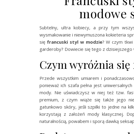
Francuski st
modowe s
Subtelny, ultra kobiecy, a przy tym wszy
wysmakowanie i niewymuszona kokieteria spra
się
francuski styl w modzie
? W czym tkwi
garderoby? Dowiecie się tego z dzisiejszego 
Czym wyróżnia się 
Przede wszystkim umiarem i ponadczasowośc
ponieważ ich szafa pełna jest uniwersalnych 
mody. Nie uświadczysz w niej też tzw. fas
premium, z czym wiąże się także jego nieś
gatunkowo skóry, jeśli szpilki to jedne na k
korzystają z założeń mody klasycznej. Do
naturalnością, powabem i sporą dawką seksapi