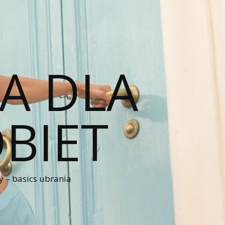
A DLA
BIET
 – basics ubrania