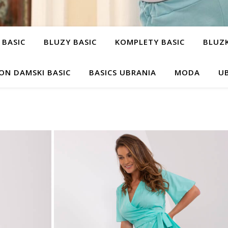
 BASIC
BLUZY BASIC
KOMPLETY BASIC
BLUZK
ON DAMSKI BASIC
BASICS UBRANIA
MODA
UB