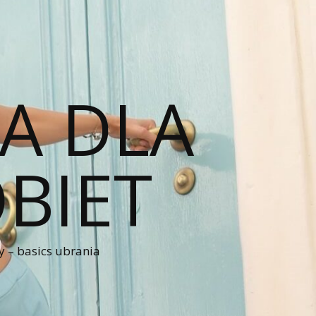
A DLA
BIET
 – basics ubrania