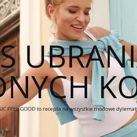
CS UBRANI
NYCH KO
IC FEEL GOOD to recepta na wszystkie modowe dylematy