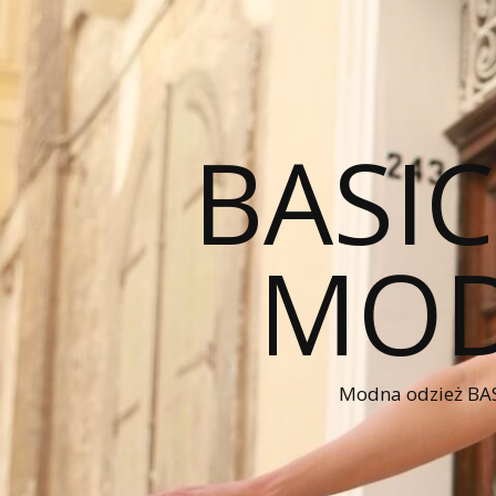
BASI
MOD
Modna odzież BAS