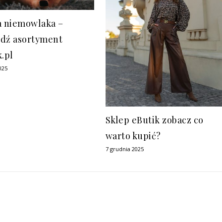
a niemowlaka –
dź asortyment
k.pl
025
Sklep eButik zobacz co
warto kupić?
7 grudnia 2025