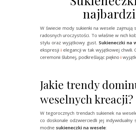
Sukieneczki
najbardz
W świecie mody sukienki na wesele zajmują s
radosnych uroczystości. To właśnie w nich ko
stylu oraz wyjątkowy gust.
Sukieneczki na 
ekspresji
i
elegancji w tak wyjątkowej chwili. 
ceremonii ślubnej, podkreślając piękno
i
wyjątk
Jakie trendy domin
weselnych kreacji?
W tegorocznych trendach sukienek na wesele
co doskonale odzwierciedli jej indywidualny s
modne
sukieneczki na wesele
: