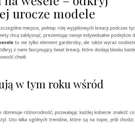
 na wesele – odkryj
iej urocze modele
zczególne miejsce, pełniąc rolę wyjątkowych kreacji podczas ty
biety chcą zabłysnąć, prezentując swoje indywidualne podejście 
wesele
to nie tylko element garderoby, ale także wyraz osobist
Odkryj z nami fascynujący świat kreacji, które dodają blasku każd
owość chwili.
ują w tym roku wśród
 dominuje różnorodność, pozwalając każdej kobiecie znaleźć co
tyl. Oto kilka ogólnych trendów, które są na topie, jeśli chodzi