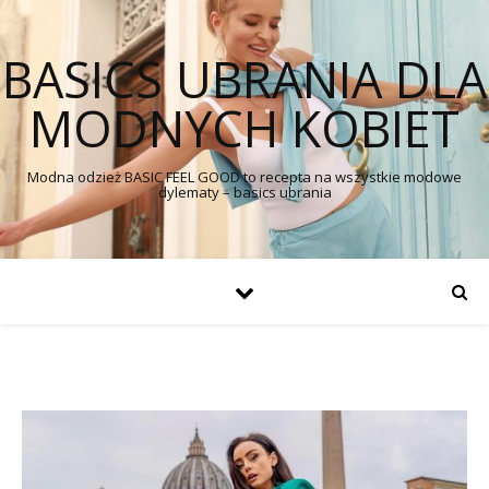
BASICS UBRANIA DLA
MODNYCH KOBIET
Modna odzież BASIC FEEL GOOD to recepta na wszystkie modowe
dylematy – basics ubrania