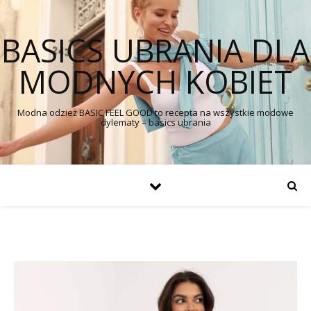
BASICS UBRANIA DLA
MODNYCH KOBIET
Modna odzież BASIC FEEL GOOD to recepta na wszystkie modowe
dylematy – basics ubrania